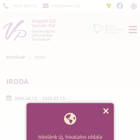
+36-62 425-322
info@vasvari.org
Szegedi SZC
Vasvári Pál
Gazdasági és
Informatikai
Technikum
NYITÓLAP
IRODA
IRODA
2026.03.13. - 2026.03.13.
Iskolánk új, hivatalos oldala