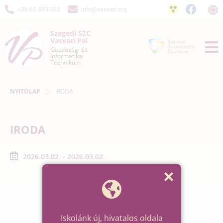
+36-62 425-322
info@vasvari.org
Szegedi SZC
Vasvári Pál
Gazdasági és
Informatikai
Technikum
NYITÓLAP
IRODA
IRODA
2026.03.02. - 2026.03.02.
Iskolánk új, hivatalos oldala