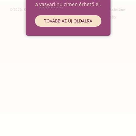
a
vasvari.hu
címen érhető el.
© 2026. Szegedi SZC Vasvári Pál Gazdasági és Informatikai Technikum
Elérhetőségek
Impresszum
Oldaltérkép
TOVÁBB AZ ÚJ OLDALRA