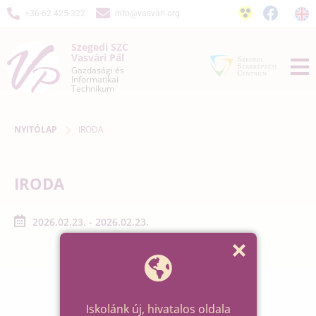
+36-62 425-322
info@vasvari.org
Szegedi SZC
Vasvári Pál
Gazdasági és
Informatikai
Technikum
NYITÓLAP
IRODA
IRODA
2026.02.23. - 2026.02.23.
Iskolánk új, hivatalos oldala