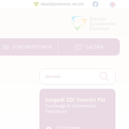
Akadálymentes verzió
DOKUMENTUMOK
GALÉRIA
Szegedi SZC Vasvári Pál
Gazdasági és Informatikai
Technikum
6722 Szeged,