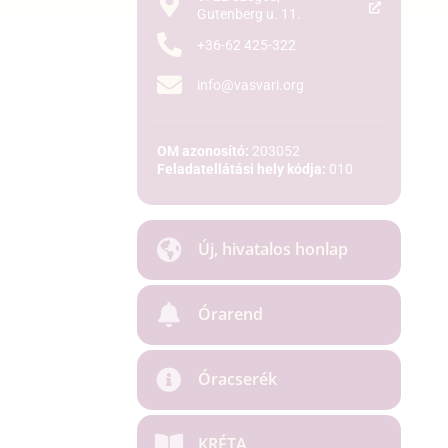
Gutenberg u. 11.
+36-62 425-322
info@vasvari.org
OM azonosító:
203052
Feladatellátási hely kódja:
010
Új, hivatalos honlap
Órarend
Óracserék
KRÉTA