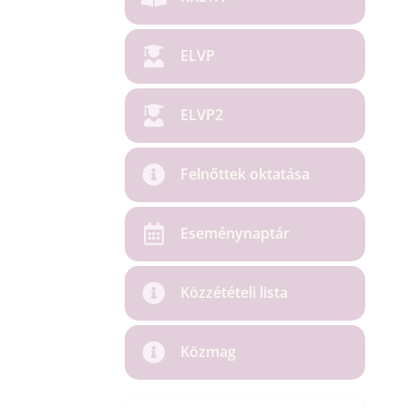
ELVP
ELVP2
Felnőttek oktatása
Eseménynaptár
Közzétételi lista
Közmag