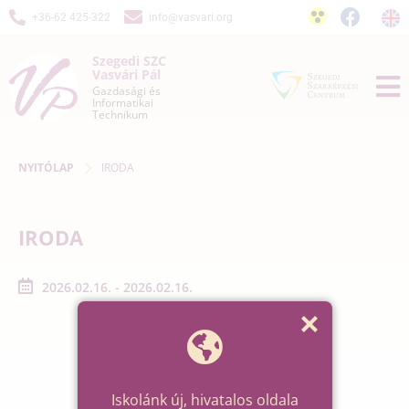
+36-62 425-322
info@vasvari.org
Szegedi SZC
Vasvári Pál
Gazdasági és
Informatikai
Technikum
NYITÓLAP
IRODA
IRODA
2026.02.16. - 2026.02.16.
Iskolánk új, hivatalos oldala