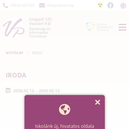
+36-62 425-322
info@vasvari.org
Szegedi SZC
Vasvári Pál
Gazdasági és
Informatikai
Technikum
NYITÓLAP
IRODA
IRODA
2026.02.12. - 2026.02.12.
Iskolánk új, hivatalos oldala