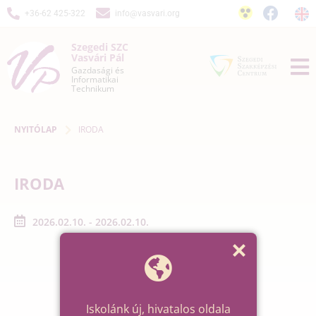
+36-62 425-322
info@vasvari.org
Szegedi SZC
Vasvári Pál
Gazdasági és
Informatikai
Technikum
NYITÓLAP
IRODA
IRODA
2026.02.10. - 2026.02.10.
Iskolánk új, hivatalos oldala