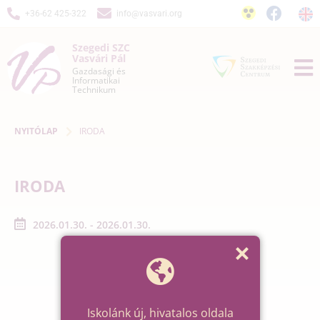
+36-62 425-322
info@vasvari.org
Szegedi SZC
Vasvári Pál
Gazdasági és
Informatikai
Technikum
NYITÓLAP
IRODA
IRODA
2026.01.30. - 2026.01.30.
Iskolánk új, hivatalos oldala