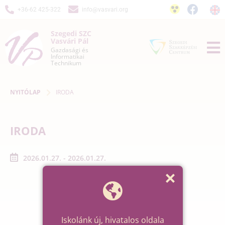
+36-62 425-322
info@vasvari.org
Szegedi SZC
Vasvári Pál
Gazdasági és
Informatikai
Technikum
NYITÓLAP
IRODA
IRODA
2026.01.27. - 2026.01.27.
Iskolánk új, hivatalos oldala