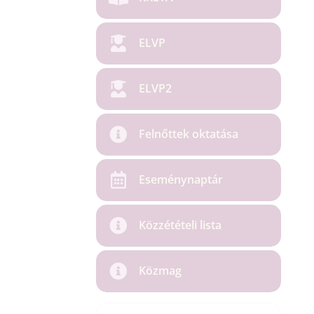
ELVP
ELVP2
Felnőttek oktatása
Eseménynaptár
Közzétételi lista
Közmag