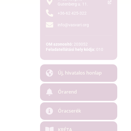
Gutenberg u. 11.
+36-62 425-322
info@vasvari.org
OM azonosító:
203052
Feladatellátási hely kódja:
010
Új, hivatalos honlap
Órarend
Óracserék
KRÉTA