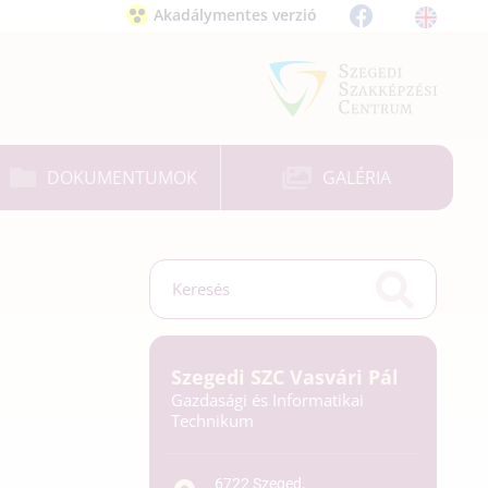
Akadálymentes verzió
DOKUMENTUMOK
GALÉRIA
Szegedi SZC Vasvári Pál
Gazdasági és Informatikai
Technikum
6722 Szeged,