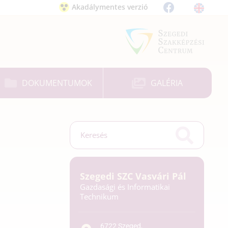
Akadálymentes verzió
DOKUMENTUMOK
GALÉRIA
Szegedi SZC Vasvári Pál
Gazdasági és Informatikai
Technikum
6722 Szeged,