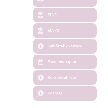
ELVP
ELVP2
Felnőttek oktatása
Eseménynaptár
Közzétételi lista
Közmag