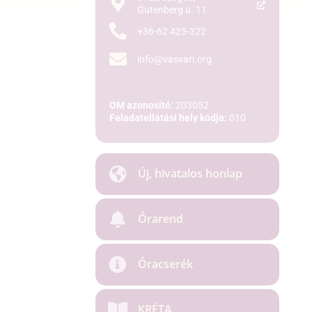
Gutenberg u. 11.
+36-62 425-322
info@vasvari.org
OM azonosító:
203052
Feladatellátási hely kódja:
010
Új, hivatalos honlap
Órarend
Óracserék
KRÉTA