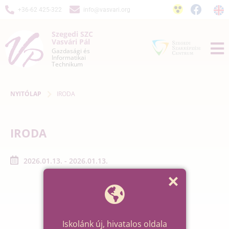
+36-62 425-322
info@vasvari.org
Szegedi SZC
Vasvári Pál
Gazdasági és
Informatikai
Technikum
NYITÓLAP
IRODA
IRODA
2026.01.13. - 2026.01.13.
Iskolánk új, hivatalos oldala