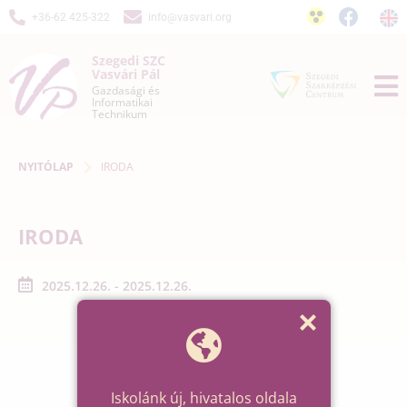
+36-62 425-322
info@vasvari.org
Szegedi SZC
Vasvári Pál
Gazdasági és
Informatikai
Technikum
NYITÓLAP
IRODA
IRODA
2025.12.26. - 2025.12.26.
Iskolánk új, hivatalos oldala