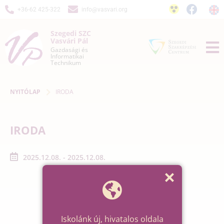
+36-62 425-322
info@vasvari.org
Szegedi SZC
Vasvári Pál
Gazdasági és
Informatikai
Technikum
NYITÓLAP
IRODA
IRODA
2025.12.08. - 2025.12.08.
Iskolánk új, hivatalos oldala