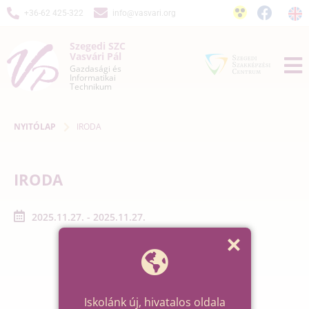
+36-62 425-322
info@vasvari.org
Szegedi SZC
Vasvári Pál
Gazdasági és
Informatikai
Technikum
NYITÓLAP
IRODA
IRODA
2025.11.27. - 2025.11.27.
Iskolánk új, hivatalos oldala