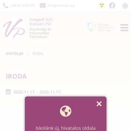
+36-62 425-322
info@vasvari.org
Szegedi SZC
Vasvári Pál
Gazdasági és
Informatikai
Technikum
NYITÓLAP
IRODA
IRODA
2025.11.17. - 2025.11.17.
Iskolánk új, hivatalos oldala