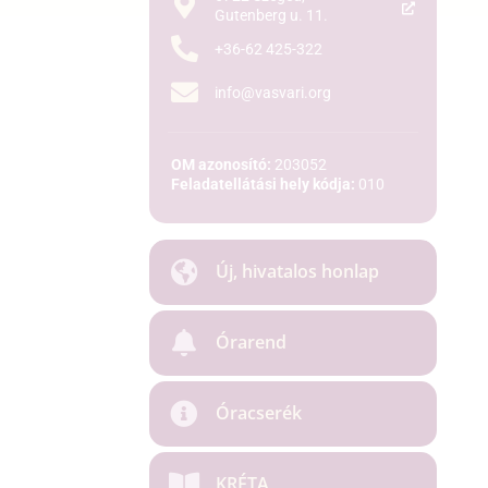
Gutenberg u. 11.
+36-62 425-322
info@vasvari.org
OM azonosító:
203052
Feladatellátási hely kódja:
010
Új, hivatalos honlap
Órarend
Óracserék
KRÉTA