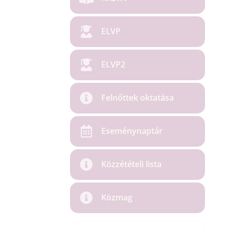
ELVP
ELVP2
Felnőttek oktatása
Eseménynaptár
Közzétételi lista
Közmag