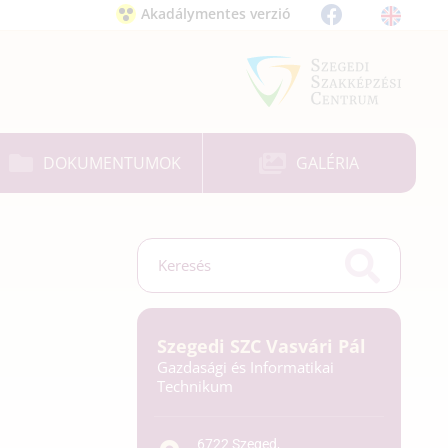
Akadálymentes verzió
DOKUMENTUMOK
GALÉRIA
Szegedi SZC Vasvári Pál
Gazdasági és Informatikai
Technikum
6722 Szeged,