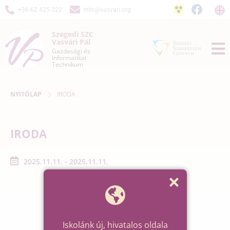
+36-62 425-322
info@vasvari.org
Szegedi SZC
Vasvári Pál
Gazdasági és
Informatikai
Technikum
NYITÓLAP
IRODA
IRODA
2025.11.11. - 2025.11.11.
Iskolánk új, hivatalos oldala