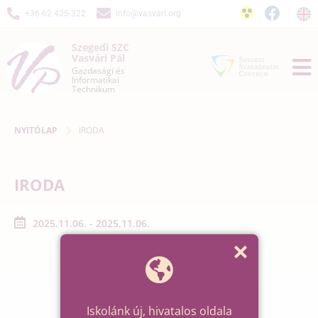
+36-62 425-322
info@vasvari.org
Szegedi SZC
Vasvári Pál
Gazdasági és
Informatikai
Technikum
NYITÓLAP
IRODA
IRODA
2025.11.06. - 2025.11.06.
Iskolánk új, hivatalos oldala