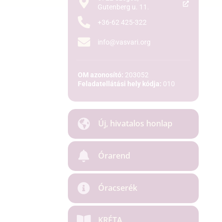
Gutenberg u. 11.
+36-62 425-322
info@vasvari.org
OM azonosító:
203052
Feladatellátási hely kódja:
010
Új, hivatalos honlap
Órarend
Óracserék
KRÉTA