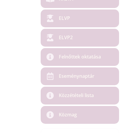
ELVP
ELVP2
Felnőttek oktatása
Eseménynaptár
Közzétételi lista
Közmag