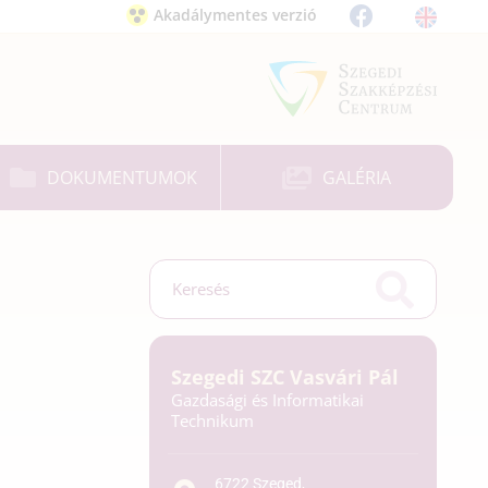
Akadálymentes verzió
DOKUMENTUMOK
GALÉRIA
Szegedi SZC Vasvári Pál
Gazdasági és Informatikai
Technikum
6722 Szeged,