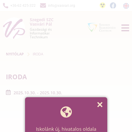
+36-62 425-322
info@vasvari.org
Szegedi SZC
Vasvári Pál
Gazdasági és
Informatikai
Technikum
NYITÓLAP
IRODA
IRODA
2025.10.30. - 2025.10.30.
Iskolánk új, hivatalos oldala