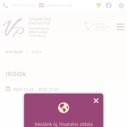
+36-62 425-322
info@vasvari.org
Szegedi SZC
Vasvári Pál
Gazdasági és
Informatikai
Technikum
NYITÓLAP
IRODA
IRODA
2025.10.24. - 2025.10.24.
Iskolánk új, hivatalos oldala