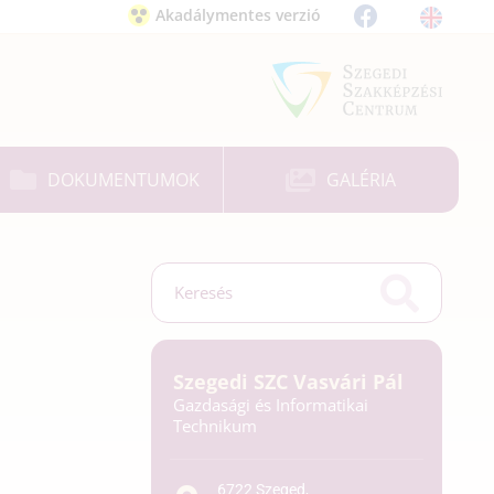
Akadálymentes verzió
DOKUMENTUMOK
GALÉRIA
Szegedi SZC Vasvári Pál
Gazdasági és Informatikai
Technikum
6722 Szeged,