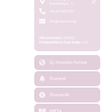
Gutenberg u. 11.
+36-62 425-322
info@vasvari.org
OM azonosító:
203052
Feladatellátási hely kódja:
010
Új, hivatalos honlap
Órarend
Óracserék
KRÉTA