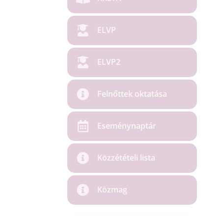
ELVP
ELVP2
Felnőttek oktatása
Eseménynaptár
Közzétételi lista
Közmag