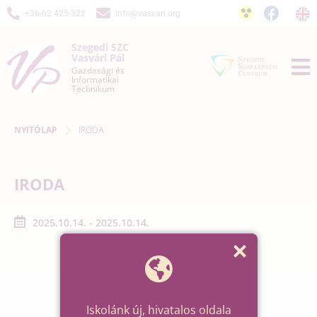
+36-62 425-322
info@vasvari.org
Szegedi SZC
Vasvári Pál
Gazdasági és
Informatikai
Technikum
NYITÓLAP
IRODA
IRODA
2025.10.14. - 2025.10.14.
Iskolánk új, hivatalos oldala