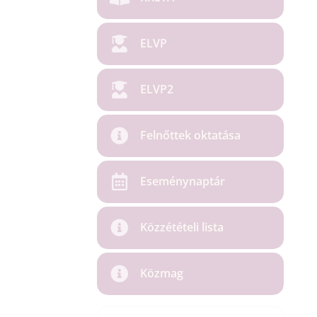
ELVP
ELVP2
Felnőttek oktatása
Eseménynaptár
Közzétételi lista
Közmag