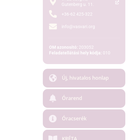
Gutenberg u. 11.
+36-62 425-322
info@vasvari.org
OM azonosító:
203052
Feladatellátási hely kódja:
010
Új, hivatalos honlap
Órarend
Óracserék
KRÉTA