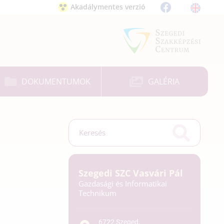
Akadálymentes verzió
DOKUMENTUMOK
GALÉRIA
Szegedi SZC Vasvári Pál
Gazdasági és Informatikai
Technikum
6722 Szeged,