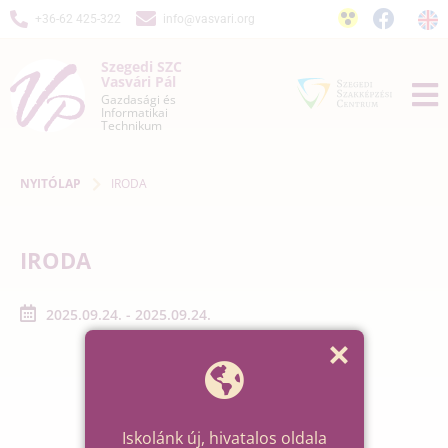
+36-62 425-322
info@vasvari.org
Szegedi SZC
Vasvári Pál
Gazdasági és
Informatikai
Technikum
NYITÓLAP
IRODA
IRODA
2025.09.24. - 2025.09.24.
Iskolánk új, hivatalos oldala