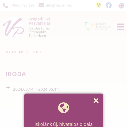
+36-62 425-322
info@vasvari.org
Szegedi SZC
Vasvári Pál
Gazdasági és
Informatikai
Technikum
NYITÓLAP
IRODA
IRODA
2024.05.14. - 2024.05.14.
Iskolánk új, hivatalos oldala