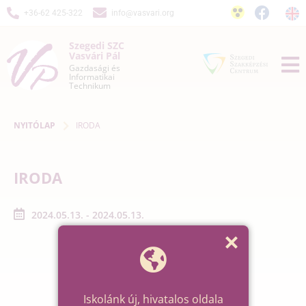
+36-62 425-322
info@vasvari.org
Szegedi SZC
Vasvári Pál
Gazdasági és
Informatikai
Technikum
NYITÓLAP
IRODA
IRODA
2024.05.13. - 2024.05.13.
Iskolánk új, hivatalos oldala