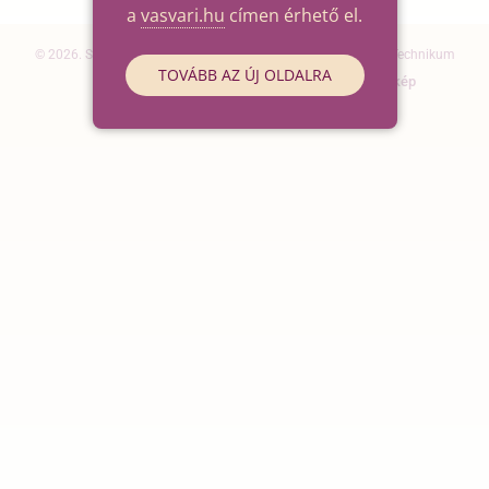
a
vasvari.hu
címen érhető el.
© 2026. Szegedi SZC Vasvári Pál Gazdasági és Informatikai Technikum
TOVÁBB AZ ÚJ OLDALRA
Elérhetőségek
Impresszum
Oldaltérkép