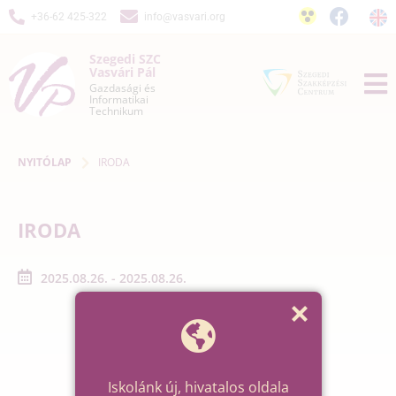
+36-62 425-322
info@vasvari.org
Szegedi SZC
Vasvári Pál
Gazdasági és
Informatikai
Technikum
NYITÓLAP
IRODA
IRODA
2025.08.26. - 2025.08.26.
Iskolánk új, hivatalos oldala