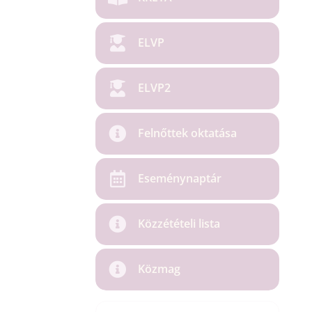
ELVP
ELVP2
Felnőttek oktatása
Eseménynaptár
Közzétételi lista
Közmag