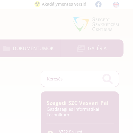
Akadálymentes verzió
DOKUMENTUMOK
GALÉRIA
Szegedi SZC Vasvári Pál
Gazdasági és Informatikai
Technikum
6722 Szeged,