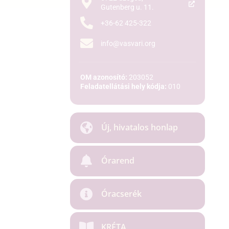
Gutenberg u. 11.
+36-62 425-322
info@vasvari.org
OM azonosító:
203052
Feladatellátási hely kódja:
010
Új, hivatalos honlap
Órarend
Óracserék
KRÉTA