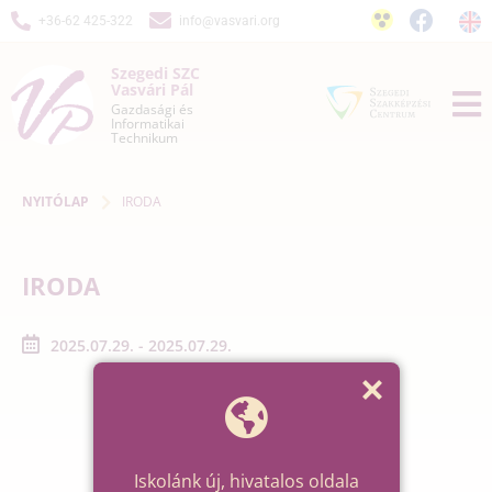
+36-62 425-322
info@vasvari.org
Szegedi SZC
Vasvári Pál
Gazdasági és
Informatikai
Technikum
NYITÓLAP
IRODA
IRODA
2025.07.29. - 2025.07.29.
Iskolánk új, hivatalos oldala