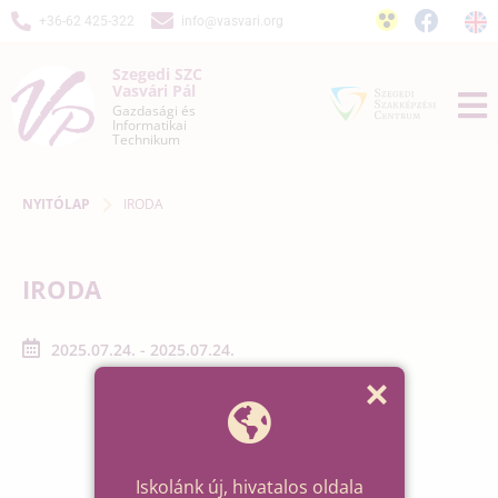
+36-62 425-322
info@vasvari.org
Szegedi SZC
Vasvári Pál
Gazdasági és
Informatikai
Technikum
NYITÓLAP
IRODA
IRODA
2025.07.24. - 2025.07.24.
Iskolánk új, hivatalos oldala