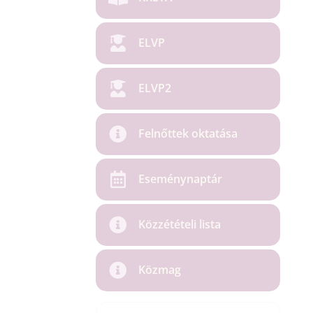
ELVP
ELVP2
Felnőttek oktatása
Eseménynaptár
Közzétételi lista
Közmag