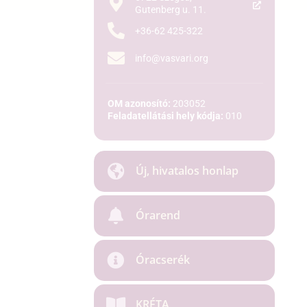
Gutenberg u. 11.
+36-62 425-322
info@vasvari.org
OM azonosító:
203052
Feladatellátási hely kódja:
010
Új, hivatalos honlap
Órarend
Óracserék
KRÉTA