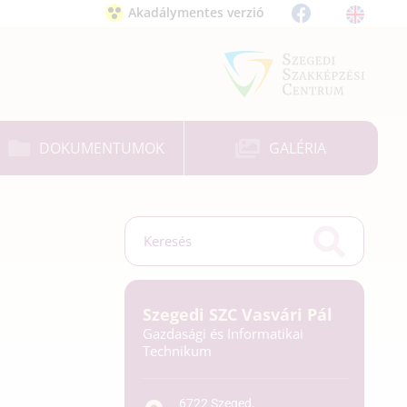
Akadálymentes verzió
DOKUMENTUMOK
GALÉRIA
Szegedi SZC Vasvári Pál
Gazdasági és Informatikai
Technikum
6722 Szeged,