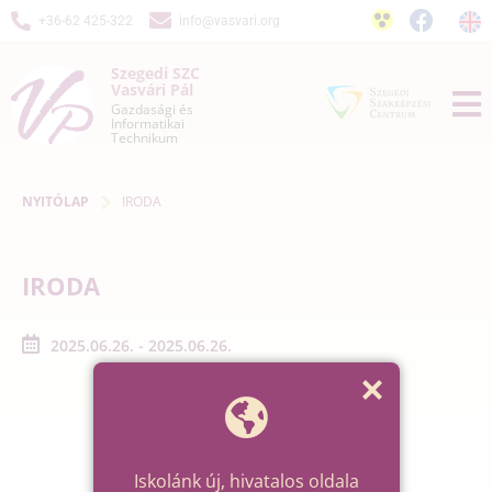
+36-62 425-322
info@vasvari.org
Szegedi SZC
Vasvári Pál
Gazdasági és
Informatikai
Technikum
NYITÓLAP
IRODA
IRODA
2025.06.26. - 2025.06.26.
Iskolánk új, hivatalos oldala