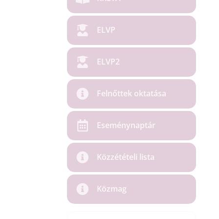
ELVP
ELVP2
Felnőttek oktatása
Eseménynaptár
Közzétételi lista
Közmag