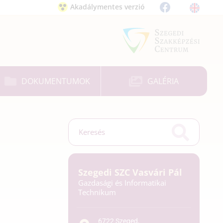
Akadálymentes verzió
DOKUMENTUMOK
GALÉRIA
Szegedi SZC Vasvári Pál
Gazdasági és Informatikai
Technikum
6722 Szeged,