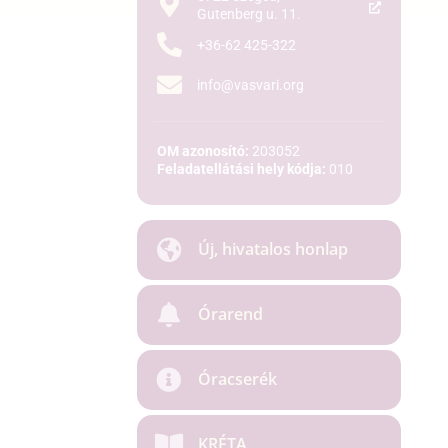
Gutenberg u. 11.
+36-62 425-322
info@vasvari.org
OM azonosító:
203052
Feladatellátási hely kódja:
010
Új, hivatalos honlap
Órarend
Óracserék
KRÉTA