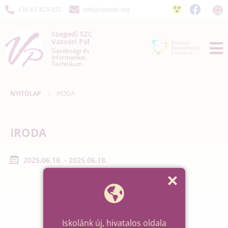
+36-62 425-322
info@vasvari.org
Szegedi SZC
Vasvári Pál
Gazdasági és
Informatikai
Technikum
NYITÓLAP
IRODA
IRODA
2025.06.18. - 2025.06.18.
Iskolánk új, hivatalos oldala