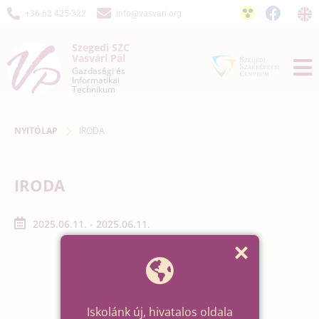
+36-62 425-322
info@vasvari.org
Szegedi SZC
Vasvári Pál
Gazdasági és
Informatikai
Technikum
NYITÓLAP
IRODA
IRODA
2025.06.11. - 2025.06.11.
Iskolánk új, hivatalos oldala