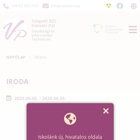
+36-62 425-322
info@vasvari.org
Szegedi SZC
Vasvári Pál
Gazdasági és
Informatikai
Technikum
NYITÓLAP
IRODA
IRODA
2025.06.05. - 2025.06.05.
Iskolánk új, hivatalos oldala