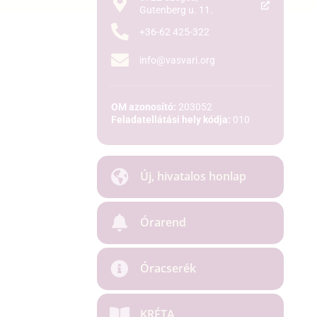
Gutenberg u. 11.
+36-62 425-322
info@vasvari.org
OM azonosító:
203052
Feladatellátási hely kódja:
010
Új, hivatalos honlap
Órarend
Óracserék
KRÉTA