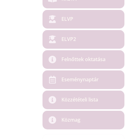
ELVP
ELVP2
Felnőttek oktatása
Eseménynaptár
Közzétételi lista
Közmag