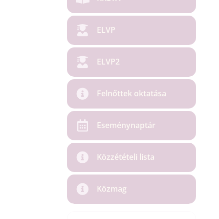
ELVP
ELVP2
Felnőttek oktatása
Eseménynaptár
Közzétételi lista
Közmag