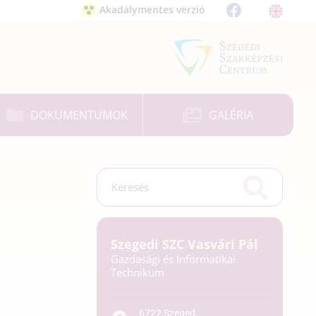
Akadálymentes verzió
DOKUMENTUMOK
GALÉRIA
Szegedi SZC Vasvári Pál
Gazdasági és Informatikai
Technikum
6722 Szeged,