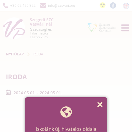
+36-62 425-322
info@vasvari.org
Szegedi SZC
Vasvári Pál
Gazdasági és
Informatikai
Technikum
NYITÓLAP
IRODA
IRODA
2024.05.01. - 2024.05.01.
Iskolánk új, hivatalos oldala