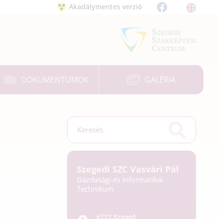
Akadálymentes verzió
DOKUMENTUMOK
GALÉRIA
Szegedi SZC Vasvári Pál
Gazdasági és Informatikai
Technikum
6722 Szeged,