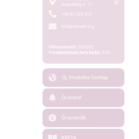
Gutenberg u. 11.
+36-62 425-322
info@vasvari.org
OM azonosító:
203052
Feladatellátási hely kódja:
010
Új, hivatalos honlap
Órarend
Óracserék
KRÉTA