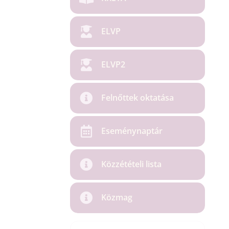
ELVP
ELVP2
Felnőttek oktatása
Eseménynaptár
Közzétételi lista
Közmag