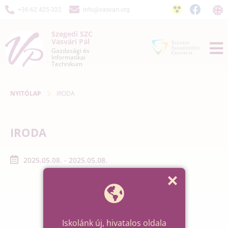
+36-62 425-322
info@vasvari.org
Szegedi SZC
Vasvári Pál
Gazdasági és
Informatikai
Technikum
NYITÓLAP
IRODA
IRODA
2025.05.08. - 2025.05.08.
Iskolánk új, hivatalos oldala