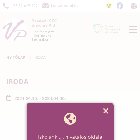
+36-62 425-322
info@vasvari.org
Szegedi SZC
Vasvári Pál
Gazdasági és
Informatikai
Technikum
NYITÓLAP
IRODA
IRODA
2024.04.30. - 2024.04.30.
Iskolánk új, hivatalos oldala