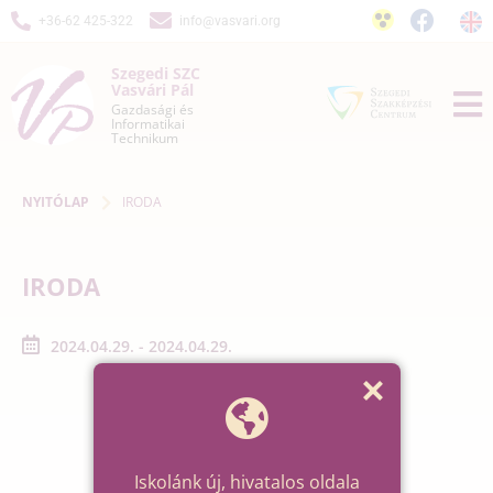
+36-62 425-322
info@vasvari.org
Szegedi SZC
Vasvári Pál
Gazdasági és
Informatikai
Technikum
NYITÓLAP
IRODA
IRODA
2024.04.29. - 2024.04.29.
Iskolánk új, hivatalos oldala