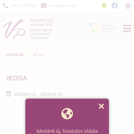
+36-62 425-322
info@vasvari.org
Szegedi SZC
Vasvári Pál
Gazdasági és
Informatikai
Technikum
NYITÓLAP
IRODA
IRODA
2025.04.10. - 2025.04.10.
Iskolánk új, hivatalos oldala