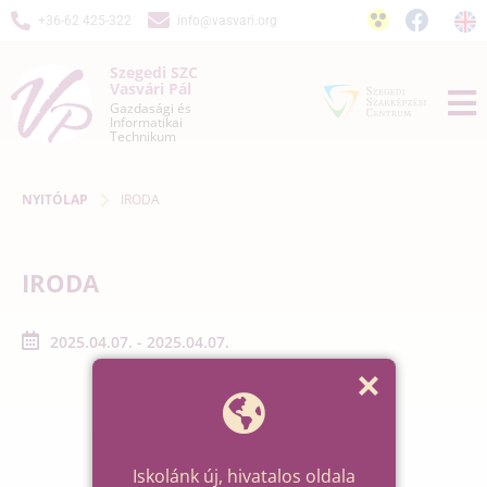
+36-62 425-322
info@vasvari.org
Szegedi SZC
Vasvári Pál
Gazdasági és
Informatikai
Technikum
NYITÓLAP
IRODA
IRODA
2025.04.07. - 2025.04.07.
Iskolánk új, hivatalos oldala