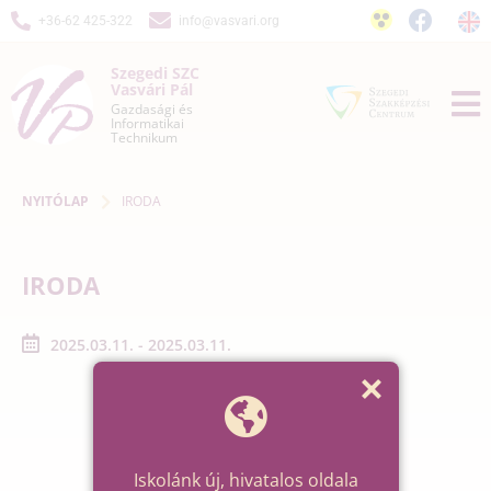
+36-62 425-322
info@vasvari.org
Szegedi SZC
Vasvári Pál
Gazdasági és
Informatikai
Technikum
NYITÓLAP
IRODA
IRODA
2025.03.11. - 2025.03.11.
Iskolánk új, hivatalos oldala