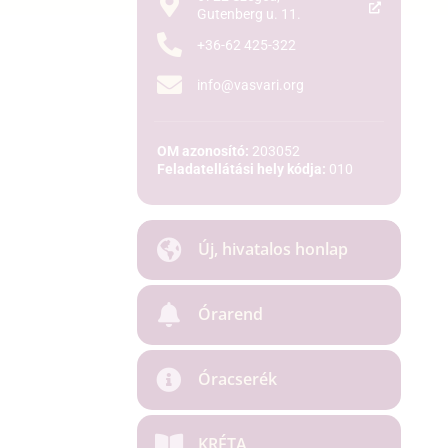
Gutenberg u. 11.
+36-62 425-322
info@vasvari.org
OM azonosító:
203052
Feladatellátási hely kódja:
010
Új, hivatalos honlap
Órarend
Óracserék
KRÉTA