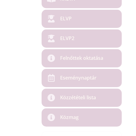
ELVP
ELVP2
Felnőttek oktatása
Eseménynaptár
Közzétételi lista
Közmag