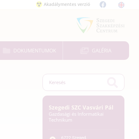
Akadálymentes verzió
DOKUMENTUMOK
GALÉRIA
Szegedi SZC Vasvári Pál
Gazdasági és Informatikai
Technikum
6722 Szeged,